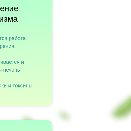
ение
низма
тся работа
рения
ивается и
я печень
ки и токсины