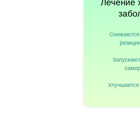
Лечение 
забо
Снижаются
реакци
Запускаю
само
Улучшается