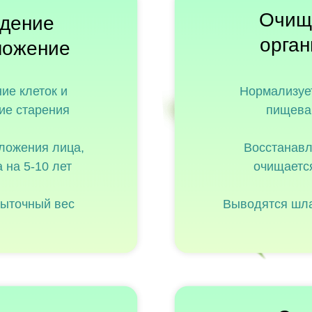
Очищ
дение
орга
ложение
ие клеток и
Нормализуе
ие старения
пищева
ложения лица,
Восстанавл
 на 5-10 лет
очищаетс
быточный вес
Выводятся шла