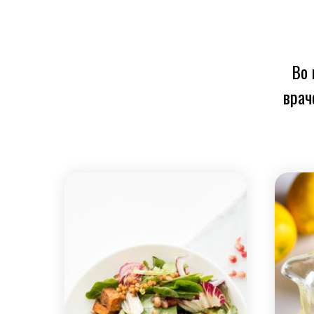
Во 
врач