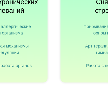
хронических
Сня
леваний
стр
 аллергические
Прибывание
и организма
горном 
тся механизмы
Арт терапи
регуляции
гимна
 работа органов
Работа с 