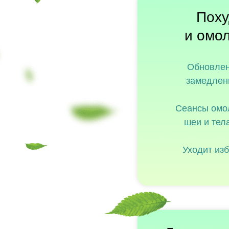
Поху
и омо
Обновлен
замедлен
Сеансы омо
шеи и тела
Уходит из