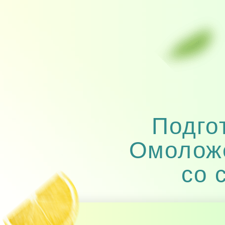
Подгот
Омоложе
со 