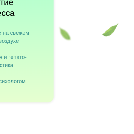
тие
есса
 на свежем
воздухе
я и гепато-
стика
психологом