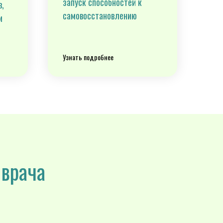
запуск способностей к
в,
самовосстановлению
и
Узнать подробнее
 врача