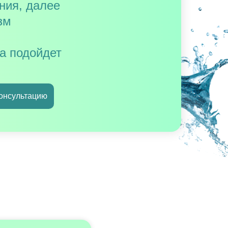
ния, далее
зм
а подойдет
консультацию