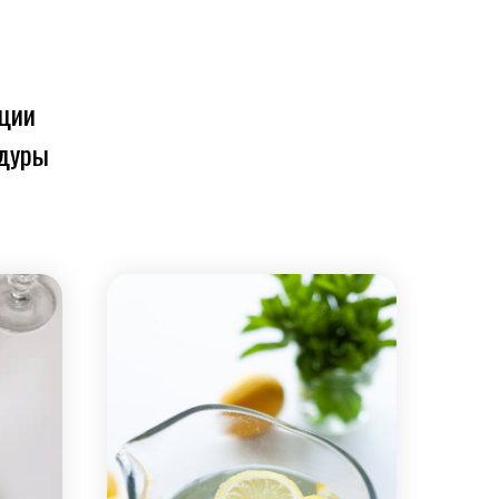
ации
едуры