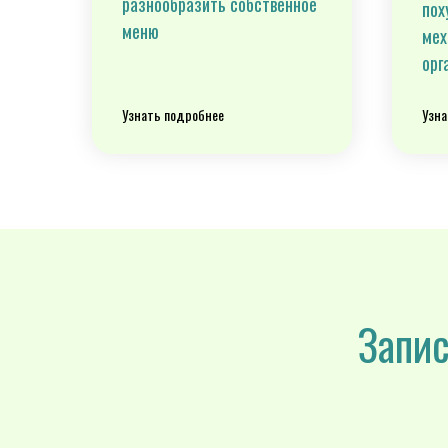
разнообразить собственное
пох
меню
мех
орг
Узнать подробнее
Узна
Запис