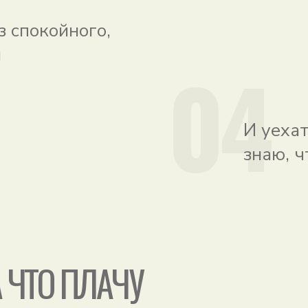
з спокойного,
я
04
И уехат
знаю, 
А ЧТО ПЛАЧУ