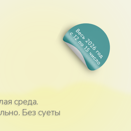
а.
з суеты