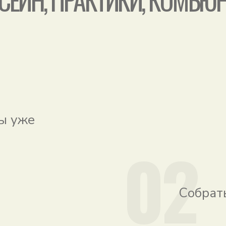
вы уже
02
Собрат