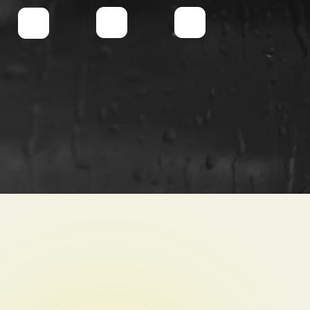
О ретрите
Расписание
Тарифы